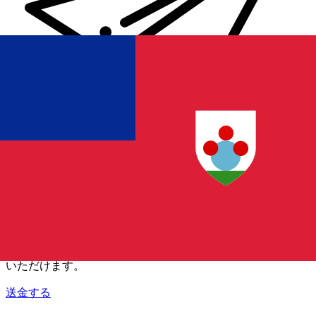
Xe 国際送金
オンラインの送金が迅速、安全、簡単に行えます。ライブの
追跡と通知に加え、柔軟な配信と支払いオプションをご利用
いただけます。
送金する