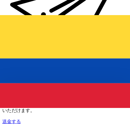
Xe 国際送金
オンラインの送金が迅速、安全、簡単に行えます。ライブの
追跡と通知に加え、柔軟な配信と支払いオプションをご利用
いただけます。
送金する