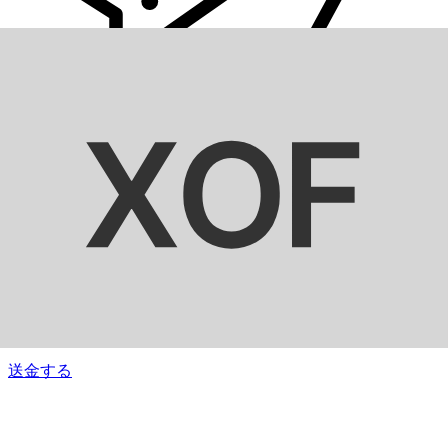
Xe 国際送金
オンラインの送金が迅速、安全、簡単に行えます。ライブの
追跡と通知に加え、柔軟な配信と支払いオプションをご利用
いただけます。
送金する