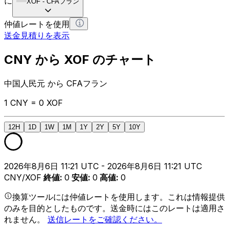
に
XOF
-
CFAフラン
仲値レートを使用
送金見積りを表示
CNY から XOF のチャート
中国人民元 から CFAフラン
1 CNY = 0 XOF
12H
1D
1W
1M
1Y
2Y
5Y
10Y
2026年8月6日 11:21 UTC - 2026年8月6日 11:21 UTC
CNY/XOF
終値
:
0
安値
:
0
高値
:
0
換算ツールには仲値レートを使用します。これは情報提供
のみを目的としたものです。送金時にはこのレートは適用さ
れません。
送信レートをご確認ください。