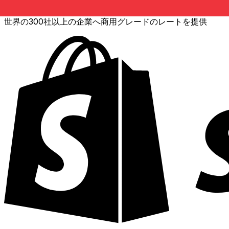
世界の300社以上の企業へ商用グレードのレートを提供