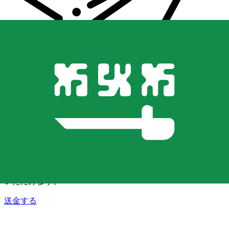
Xe 国際送金
オンラインの送金が迅速、安全、簡単に行えます。ライブの
追跡と通知に加え、柔軟な配信と支払いオプションをご利用
いただけます。
送金する