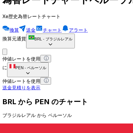
Xe歴史為替レートチャート
換算
送金
チャート
アラート
換算元通貨
BRL
-
ブラジルレアル
仲値レートを使用
に
PEN
-
ペルーソル
仲値レートを使用
送金見積りを表示
BRL から PEN のチャート
ブラジルレアル から ペルーソル
1 BRL = 0 PEN