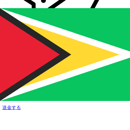
Xe 国際送金
オンラインの送金が迅速、安全、簡単に行えます。ライブの
追跡と通知に加え、柔軟な配信と支払いオプションをご利用
いただけます。
送金する