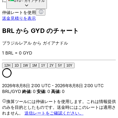
に
GYD
-
ガイアナドル
仲値レートを使用
送金見積りを表示
BRL から GYD のチャート
ブラジルレアル から ガイアナドル
1 BRL = 0 GYD
12H
1D
1W
1M
1Y
2Y
5Y
10Y
2026年8月8日 2:00 UTC - 2026年8月8日 2:00 UTC
BRL/GYD
終値
:
0
安値
:
0
高値
:
0
換算ツールには仲値レートを使用します。これは情報提供
のみを目的としたものです。送金時にはこのレートは適用さ
れません。
送信レートをご確認ください。