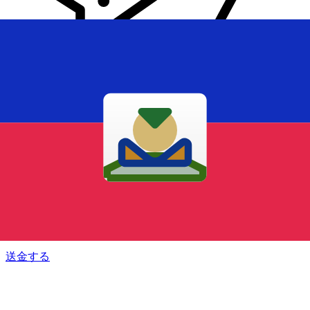
Xe 国際送金
オンラインの送金が迅速、安全、簡単に行えます。ライブの
追跡と通知に加え、柔軟な配信と支払いオプションをご利用
いただけます。
送金する