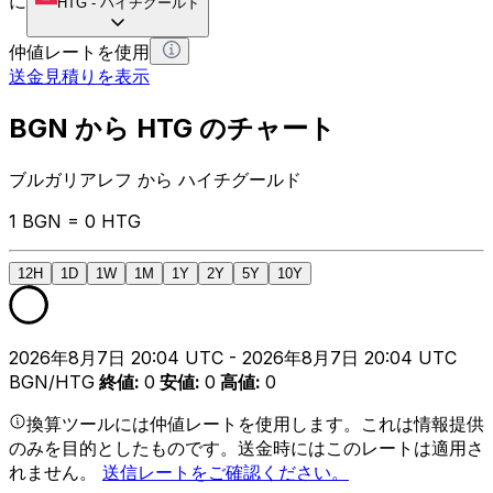
に
HTG
-
ハイチグールド
仲値レートを使用
送金見積りを表示
BGN から HTG のチャート
ブルガリアレフ から ハイチグールド
1 BGN = 0 HTG
12H
1D
1W
1M
1Y
2Y
5Y
10Y
2026年8月7日 20:04 UTC - 2026年8月7日 20:04 UTC
BGN/HTG
終値
:
0
安値
:
0
高値
:
0
換算ツールには仲値レートを使用します。これは情報提供
のみを目的としたものです。送金時にはこのレートは適用さ
れません。
送信レートをご確認ください。