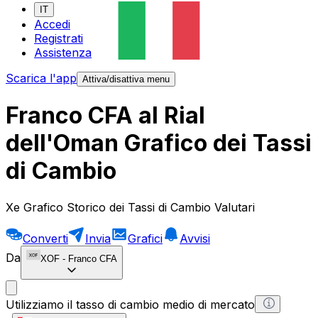
IT
Accedi
Registrati
Assistenza
Scarica l'app
Attiva/disattiva menu
Franco CFA al Rial
dell'Oman Grafico dei Tassi
di Cambio
Xe Grafico Storico dei Tassi di Cambio Valutari
Converti
Invia
Grafici
Avvisi
Da
XOF
-
Franco CFA
Utilizziamo il tasso di cambio medio di mercato