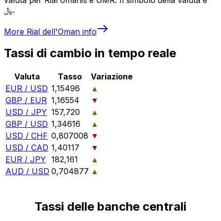
﷼.
More
Rial dell'Oman
info
Tassi di cambio in tempo reale
Valuta
Tasso
Variazione
EUR / USD
1,15496
▲
GBP / EUR
1,16554
▼
USD / JPY
157,720
▲
GBP / USD
1,34616
▲
USD / CHF
0,807008
▼
USD / CAD
1,40117
▼
EUR / JPY
182,161
▲
AUD / USD
0,704877
▲
Tassi delle banche centrali