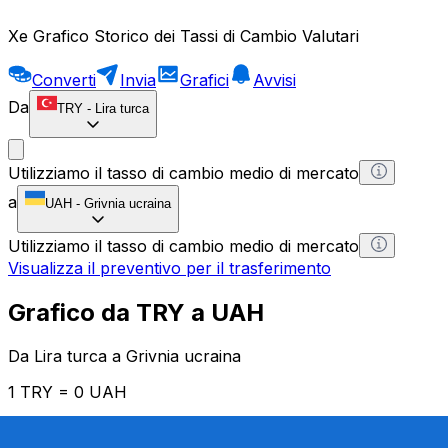
Xe Grafico Storico dei Tassi di Cambio Valutari
Converti
Invia
Grafici
Avvisi
Da
TRY
-
Lira turca
Utilizziamo il tasso di cambio medio di mercato
a
UAH
-
Grivnia ucraina
Utilizziamo il tasso di cambio medio di mercato
Visualizza il preventivo per il trasferimento
Grafico da TRY a UAH
Da Lira turca a Grivnia ucraina
1 TRY = 0 UAH
12H
1D
1W
1M
1Y
2Y
5Y
10Y