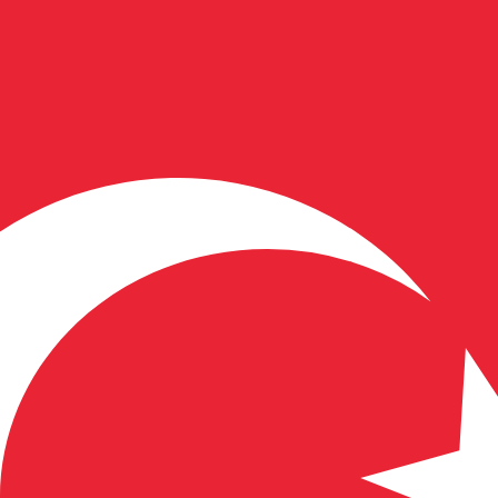
i mercato. Tale conversione ha uno scopo puramente informat
 (USD) popolari
eu rumeno più popolare è da RON a USD. Il codice valuta per