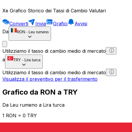
Xe Grafico Storico dei Tassi di Cambio Valutari
Converti
Invia
Grafici
Avvisi
Da
RON
-
Leu rumeno
Utilizziamo il tasso di cambio medio di mercato
a
TRY
-
Lira turca
Utilizziamo il tasso di cambio medio di mercato
Visualizza il preventivo per il trasferimento
Grafico da RON a TRY
Da Leu rumeno a Lira turca
1 RON = 0 TRY
12H
1D
1W
1M
1Y
2Y
5Y
10Y