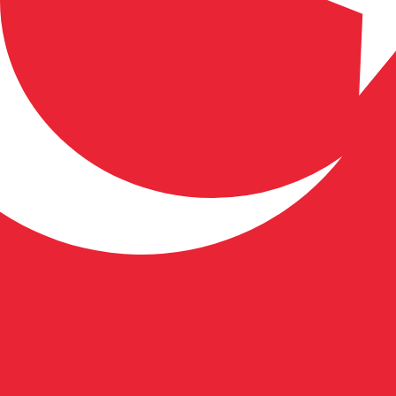
ra turca più popolare è da TRY a USD. Il codice valuta per L
Tas
Valuta
Tasso di interesse
JPY
0,75%
CHF
0,00%
EUR
4,25%
USD
3,75%
CAD
2,25%
AUD
3,60%
NZD
2,25%
GBP
3,75%
 aziende in tutto il mondo