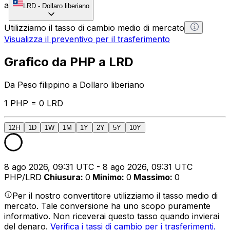
a
LRD
-
Dollaro liberiano
Utilizziamo il tasso di cambio medio di mercato
Visualizza il preventivo per il trasferimento
Grafico da PHP a LRD
Da Peso filippino a Dollaro liberiano
1 PHP = 0 LRD
12H
1D
1W
1M
1Y
2Y
5Y
10Y
8 ago 2026, 09:31 UTC - 8 ago 2026, 09:31 UTC
PHP/LRD
Chiusura
:
0
Minimo
:
0
Massimo
:
0
Per il nostro convertitore utilizziamo il tasso medio di
mercato. Tale conversione ha uno scopo puramente
informativo. Non riceverai questo tasso quando invierai
del denaro.
Verifica i tassi di cambio per i trasferimenti.