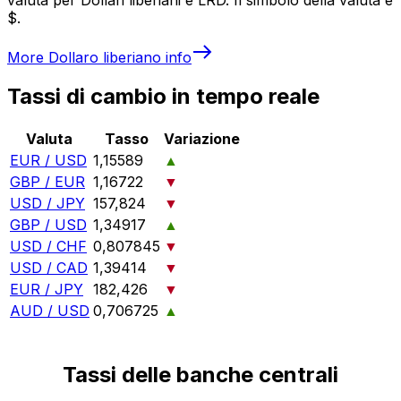
$.
More
Dollaro liberiano
info
Tassi di cambio in tempo reale
Valuta
Tasso
Variazione
EUR / USD
1,15589
▲
GBP / EUR
1,16722
▼
USD / JPY
157,824
▼
GBP / USD
1,34917
▲
USD / CHF
0,807845
▼
USD / CAD
1,39414
▼
EUR / JPY
182,426
▼
AUD / USD
0,706725
▲
Tassi delle banche centrali