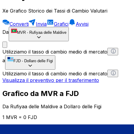
Xe Grafico Storico dei Tassi di Cambio Valutari
Converti
Invia
Grafici
Avvisi
Da
MVR
-
Rufiyaa delle Maldive
Utilizziamo il tasso di cambio medio di mercato
a
FJD
-
Dollaro delle Figi
Utilizziamo il tasso di cambio medio di mercato
Visualizza il preventivo per il trasferimento
Grafico da MVR a FJD
Da Rufiyaa delle Maldive a Dollaro delle Figi
1 MVR = 0 FJD
12H
1D
1W
1M
1Y
2Y
5Y
10Y