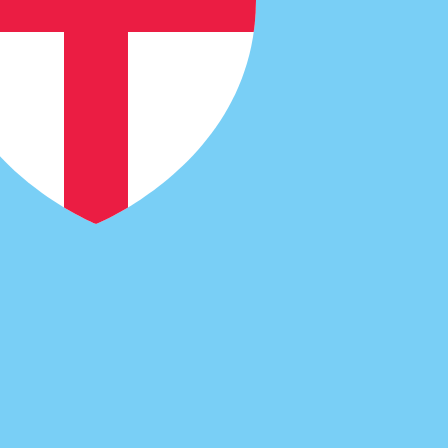
 per Dollari delle Figi è FJD. Il simbolo della valuta è $.
si delle banche centrali