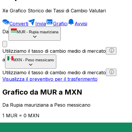
Xe Grafico Storico dei Tassi di Cambio Valutari
Converti
Invia
Grafici
Avvisi
Da
MUR
-
Rupia mauriziana
Utilizziamo il tasso di cambio medio di mercato
a
MXN
-
Peso messicano
Utilizziamo il tasso di cambio medio di mercato
Visualizza il preventivo per il trasferimento
Grafico da MUR a MXN
Da Rupia mauriziana a Peso messicano
1 MUR = 0 MXN
12H
1D
1W
1M
1Y
2Y
5Y
10Y