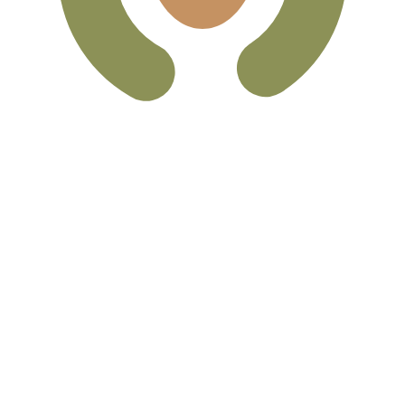
Peso messicano più popolare è da MXN a USD. Il codice valu
Tas
Valuta
Tasso di interesse
JPY
0,75%
CHF
0,00%
EUR
4,25%
USD
3,75%
CAD
2,25%
AUD
3,60%
NZD
2,25%
GBP
3,75%