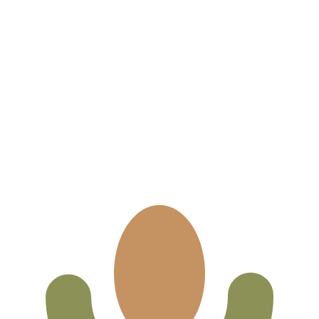
i mercato. Tale conversione ha uno scopo puramente informat
 (USD) popolari
Rupia mauriziana più popolare è da MUR a USD. Il codice va