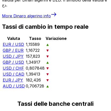
دج.
More
Dinaro algerino
info
Tassi di cambio in tempo reale
Valuta
Tasso
Variazione
EUR / USD
1,15589
▲
GBP / EUR
1,16722
▼
USD / JPY
157,823
▼
GBP / USD
1,34917
▲
USD / CHF
0,807848
▼
USD / CAD
1,39413
▼
EUR / JPY
182,426
▼
AUD / USD
0,706728
▲
Tassi delle banche centrali