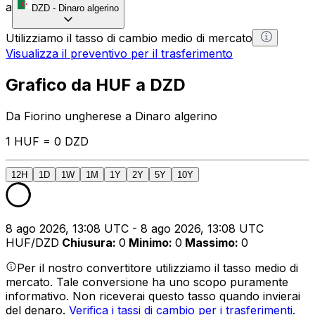
a
DZD
-
Dinaro algerino
Utilizziamo il tasso di cambio medio di mercato
Visualizza il preventivo per il trasferimento
Grafico da HUF a DZD
Da Fiorino ungherese a Dinaro algerino
1 HUF = 0 DZD
12H
1D
1W
1M
1Y
2Y
5Y
10Y
8 ago 2026, 13:08 UTC - 8 ago 2026, 13:08 UTC
HUF/DZD
Chiusura
:
0
Minimo
:
0
Massimo
:
0
Per il nostro convertitore utilizziamo il tasso medio di
mercato. Tale conversione ha uno scopo puramente
informativo. Non riceverai questo tasso quando invierai
del denaro.
Verifica i tassi di cambio per i trasferimenti.