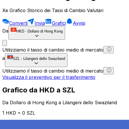
Xe Grafico Storico dei Tassi di Cambio Valutari
Converti
Invia
Grafici
Avvisi
Da
HKD
-
Dollaro di Hong Kong
Utilizziamo il tasso di cambio medio di mercato
a
SZL
-
Lilangeni dello Swaziland
Utilizziamo il tasso di cambio medio di mercato
Visualizza il preventivo per il trasferimento
Grafico da HKD a SZL
Da Dollaro di Hong Kong a Lilangeni dello Swaziland
1 HKD = 0 SZL
12H
1D
1W
1M
1Y
2Y
5Y
10Y