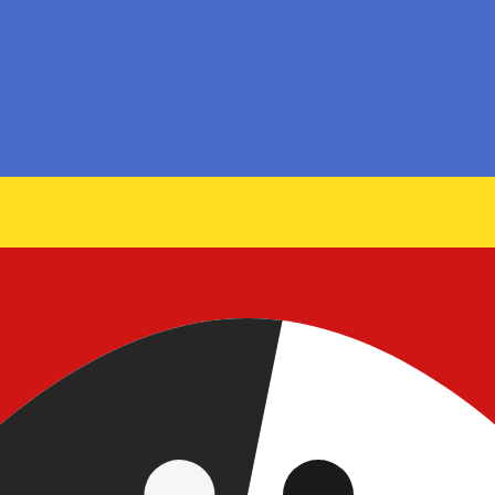
i mercato. Tale conversione ha uno scopo puramente informat
 (USD) popolari
Dollaro di Hong Kong più popolare è da HKD a USD. Il codice