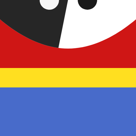
ilangeni dello Swaziland più popolare è da SZL a USD. Il cod
Tas
Valuta
Tasso di interesse
JPY
0,75%
CHF
0,00%
EUR
4,25%
USD
3,75%
CAD
2,25%
AUD
3,60%
NZD
2,25%
GBP
3,75%