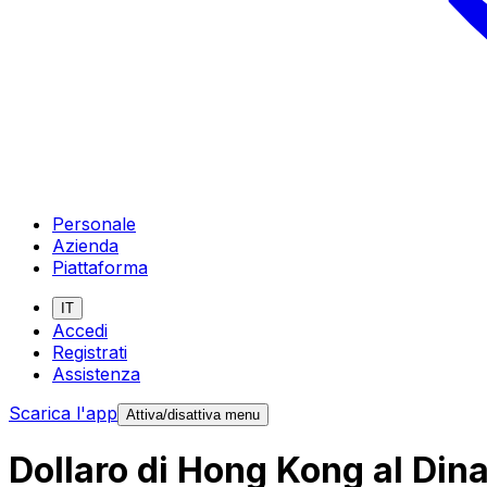
Personale
Azienda
Piattaforma
IT
Accedi
Registrati
Assistenza
Scarica l'app
Attiva/disattiva menu
Dollaro di Hong Kong al Dina