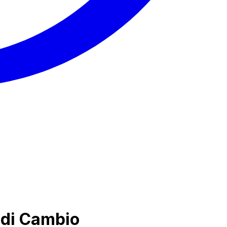
i di Cambio