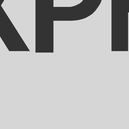
ricana
 Franco CFA BEAC della Repubblica Centrafricana più popol
la valuta è FCFA.
nfo
Tas
Valuta
Tasso di interesse
JPY
0,75%
CHF
0,00%
EUR
4,25%
USD
3,75%
CAD
2,25%
AUD
3,60%
NZD
2,25%
GBP
3,75%