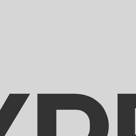
i mercato. Tale conversione ha uno scopo puramente informat
 (USD) popolari
laro delle Figi più popolare è da FJD a USD. Il codice valuta