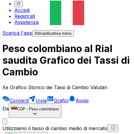
IT
Accedi
Registrati
Assistenza
Scarica l'app
Attiva/disattiva menu
Peso colombiano al Rial
saudita Grafico dei Tassi di
Cambio
Xe Grafico Storico dei Tassi di Cambio Valutari
Converti
Invia
Grafici
Avvisi
Da
COP
-
Peso colombiano
Utilizziamo il tasso di cambio medio di mercato