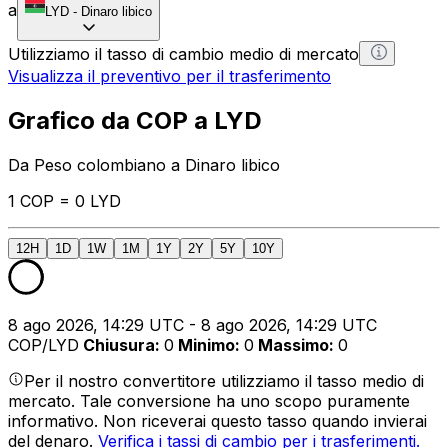
a
LYD
-
Dinaro libico
Utilizziamo il tasso di cambio medio di mercato
Visualizza il preventivo per il trasferimento
Grafico da COP a LYD
Da Peso colombiano a Dinaro libico
1 COP = 0 LYD
12H
1D
1W
1M
1Y
2Y
5Y
10Y
8 ago 2026, 14:29 UTC - 8 ago 2026, 14:29 UTC
COP/LYD
Chiusura
:
0
Minimo
:
0
Massimo
:
0
Per il nostro convertitore utilizziamo il tasso medio di
mercato. Tale conversione ha uno scopo puramente
informativo. Non riceverai questo tasso quando invierai
del denaro.
Verifica i tassi di cambio per i trasferimenti.