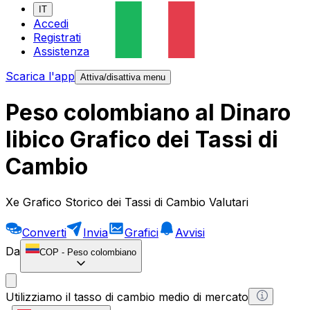
IT
Accedi
Registrati
Assistenza
Scarica l'app
Attiva/disattiva menu
Peso colombiano al Dinaro
libico Grafico dei Tassi di
Cambio
Xe Grafico Storico dei Tassi di Cambio Valutari
Converti
Invia
Grafici
Avvisi
Da
COP
-
Peso colombiano
Utilizziamo il tasso di cambio medio di mercato