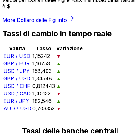
è $.
More
Dollaro delle Figi
info
Tassi di cambio in tempo reale
Valuta
Tasso
Variazione
EUR / USD
1,15242
▼
GBP / EUR
1,16753
▲
USD / JPY
158,403
▲
GBP / USD
1,34548
▲
USD / CHF
0,812443
▲
USD / CAD
1,40132
▼
EUR / JPY
182,546
▲
AUD / USD
0,703352
▼
Tassi delle banche centrali