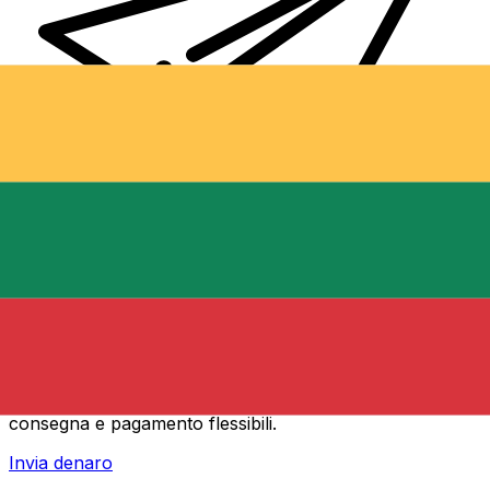
Trasferimenti di denaro internazionali Xe
Invia denaro online in modo facile, veloce e sicuro.
Tracciamento e notifiche in tempo reale + opzioni di
consegna e pagamento flessibili.
Invia denaro