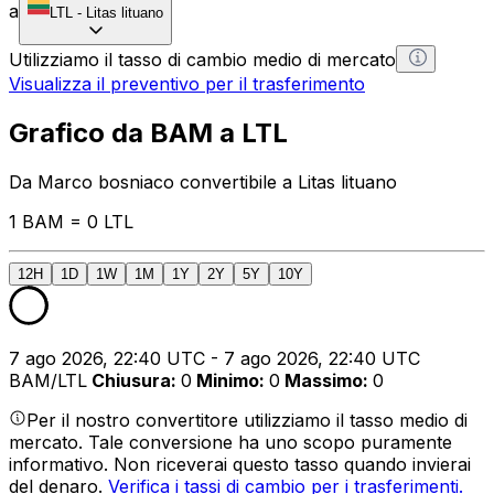
a
LTL
-
Litas lituano
Utilizziamo il tasso di cambio medio di mercato
Visualizza il preventivo per il trasferimento
Grafico da BAM a LTL
Da Marco bosniaco convertibile a Litas lituano
1 BAM = 0 LTL
12H
1D
1W
1M
1Y
2Y
5Y
10Y
7 ago 2026, 22:40 UTC - 7 ago 2026, 22:40 UTC
BAM/LTL
Chiusura
:
0
Minimo
:
0
Massimo
:
0
Per il nostro convertitore utilizziamo il tasso medio di
mercato. Tale conversione ha uno scopo puramente
informativo. Non riceverai questo tasso quando invierai
del denaro.
Verifica i tassi di cambio per i trasferimenti.