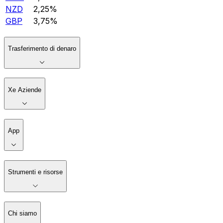
NZD
2,25%
GBP
3,75%
Trasferimento di denaro
Xe Aziende
App
Strumenti e risorse
Chi siamo