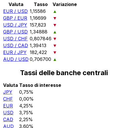
Valuta
Tasso
Variazione
EUR / USD
1,15586
▲
GBP / EUR
1,16699
▼
USD / JPY
157,823
▼
GBP / USD
1,34888
▲
USD / CHF
0,807846
▼
USD / CAD
1,39413
▼
EUR / JPY
182,422
▼
AUD / USD
0,706700
▲
Tassi delle banche centrali
Valuta
Tasso di interesse
JPY
0,75%
CHF
0,00%
EUR
4,25%
USD
3,75%
CAD
2,25%
AUD
3,60%