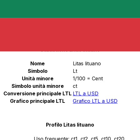
2015.
Seleziona una valuta
LTL
-
Litas lituano
Continua
Statistiche Litas lituano
Nome
Litas lituano
Simbolo
Lt
Unità minore
1/100 = Cent
Simbolo unità minore
ct
Conversione principale LTL
LTL a USD
Grafico principale LTL
Grafico LTL a USD
Profilo Litas lituano
Uso frequente:
ct1, ct2, ct5, ct10, ct20,