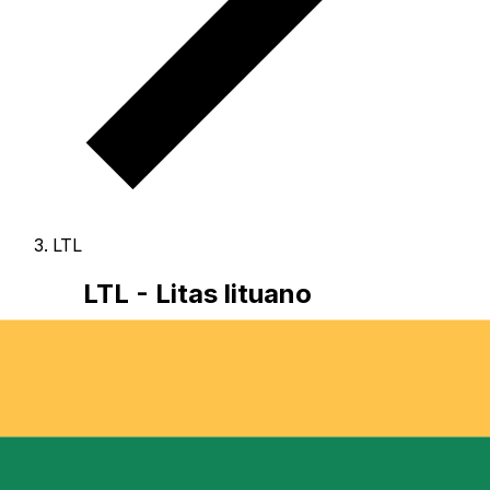
LTL
LTL - Litas lituano
La Litas lituano è la valuta di Lituania.
Le nostre
classifiche mostrano che il tasso Litas lituano più
popolare è LTL a USD.
Il codice valuta per Liti è LTL
, e il
simbolo è Lt.
Qui sotto trovi i tassi Litas lituano e un
convertitore.
Il Litas lituano è stato sostituito dall'Euro il 1 gennaio