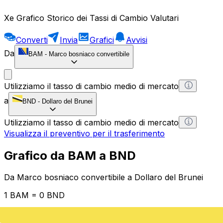
Xe Grafico Storico dei Tassi di Cambio Valutari
Converti
Invia
Grafici
Avvisi
Da
BAM
-
Marco bosniaco convertibile
Utilizziamo il tasso di cambio medio di mercato
a
BND
-
Dollaro del Brunei
Utilizziamo il tasso di cambio medio di mercato
Visualizza il preventivo per il trasferimento
Grafico da BAM a BND
Da Marco bosniaco convertibile a Dollaro del Brunei
1 BAM = 0 BND
12H
1D
1W
1M
1Y
2Y
5Y
10Y