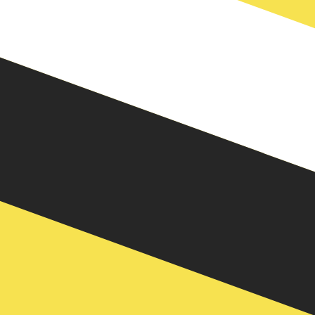
uta per Dollari del Brunei è BND. Il simbolo della valuta è
si delle banche centrali