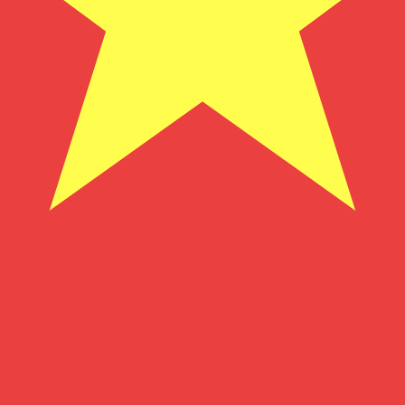
ong vietnamita più popolare è da VND a USD. Il codice valut
Tas
Valuta
Tasso di interesse
JPY
0,75%
CHF
0,00%
EUR
4,25%
USD
3,75%
CAD
2,25%
AUD
3,60%
NZD
2,25%
GBP
3,75%