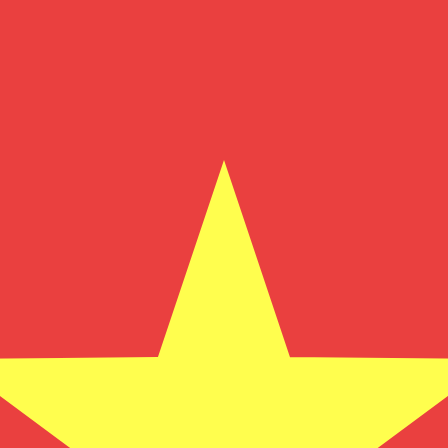
i mercato. Tale conversione ha uno scopo puramente informat
 (USD) popolari
ollaro australiano più popolare è da AUD a USD. Il codice va