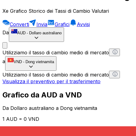
Xe Grafico Storico dei Tassi di Cambio Valutari
Converti
Invia
Grafici
Avvisi
Da
AUD
-
Dollaro australiano
Utilizziamo il tasso di cambio medio di mercato
a
VND
-
Dong vietnamita
Utilizziamo il tasso di cambio medio di mercato
Visualizza il preventivo per il trasferimento
Grafico da AUD a VND
Da Dollaro australiano a Dong vietnamita
1 AUD = 0 VND
12H
1D
1W
1M
1Y
2Y
5Y
10Y