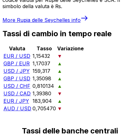
simbolo della valuta è ₨.
More
Rupia delle Seychelles
info
Tassi di cambio in tempo reale
Valuta
Tasso
Variazione
EUR / USD
1,15432
▼
GBP / EUR
1,17037
▲
USD / JPY
159,317
▲
GBP / USD
1,35098
▲
USD / CHF
0,810134
▲
USD / CAD
1,39380
▼
EUR / JPY
183,904
▲
AUD / USD
0,705470
▼
Tassi delle banche centrali