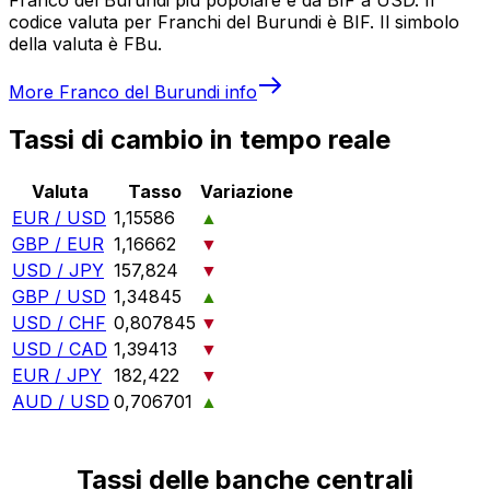
codice valuta per Franchi del Burundi è BIF. Il simbolo
della valuta è FBu.
More
Franco del Burundi
info
Tassi di cambio in tempo reale
Valuta
Tasso
Variazione
EUR / USD
1,15586
▲
GBP / EUR
1,16662
▼
USD / JPY
157,824
▼
GBP / USD
1,34845
▲
USD / CHF
0,807845
▼
USD / CAD
1,39413
▼
EUR / JPY
182,422
▼
AUD / USD
0,706701
▲
Tassi delle banche centrali