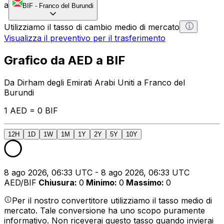
a
BIF
-
Franco del Burundi
Utilizziamo il tasso di cambio medio di mercato
Visualizza il preventivo per il trasferimento
Grafico da AED a BIF
Da Dirham degli Emirati Arabi Uniti a Franco del
Burundi
1 AED = 0 BIF
12H
1D
1W
1M
1Y
2Y
5Y
10Y
8 ago 2026, 06:33 UTC - 8 ago 2026, 06:33 UTC
AED/BIF
Chiusura
:
0
Minimo
:
0
Massimo
:
0
Per il nostro convertitore utilizziamo il tasso medio di
mercato. Tale conversione ha uno scopo puramente
informativo. Non riceverai questo tasso quando invierai