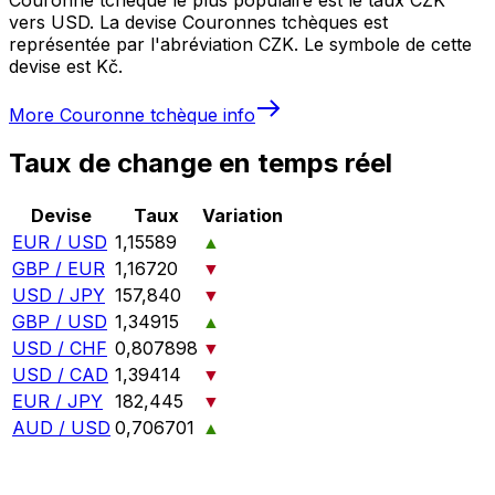
vers USD. La devise Couronnes tchèques est
représentée par l'abréviation CZK. Le symbole de cette
devise est Kč.
More
Couronne tchèque
info
Taux de change en temps réel
Devise
Taux
Variation
EUR / USD
1,15589
▲
GBP / EUR
1,16720
▼
USD / JPY
157,840
▼
GBP / USD
1,34915
▲
USD / CHF
0,807898
▼
USD / CAD
1,39414
▼
EUR / JPY
182,445
▼
AUD / USD
0,706701
▲