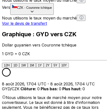
Nous utilisons le taux moyen du marché
Vers
CZK
-
Couronne tchèque
Nous utilisons le taux moyen du marché
Voir le devis de transfert
Graphique : GYD vers CZK
Dollar guyanien vers Couronne tchèque
1 GYD = 0 CZK
12H
1D
1W
1M
1Y
2Y
5Y
10Y
8 août 2026, 17:04 UTC - 8 août 2026, 17:04 UTC
GYD/CZK
Clôture
:
0
Plus bas
:
0
Plus haut
:
0
Nous utilisons le taux de marché moyen pour notre
convertisseur. Le taux est donné à titre d'information
seulement. Vous ne bénéficierez pas de ce taux lors