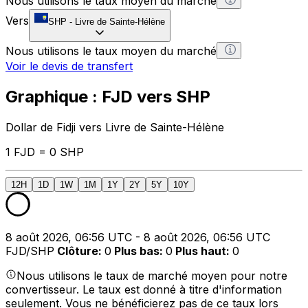
Nous utilisons le taux moyen du marché
Vers
SHP
-
Livre de Sainte-Hélène
Nous utilisons le taux moyen du marché
Voir le devis de transfert
Graphique : FJD vers SHP
Dollar de Fidji vers Livre de Sainte-Hélène
1 FJD = 0 SHP
12H
1D
1W
1M
1Y
2Y
5Y
10Y
8 août 2026, 06:56 UTC - 8 août 2026, 06:56 UTC
FJD/SHP
Clôture
:
0
Plus bas
:
0
Plus haut
:
0
Nous utilisons le taux de marché moyen pour notre
convertisseur. Le taux est donné à titre d'information
seulement. Vous ne bénéficierez pas de ce taux lors