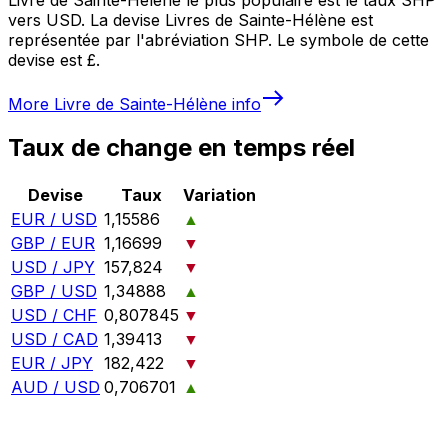
vers USD. La devise Livres de Sainte-Hélène est
représentée par l'abréviation SHP. Le symbole de cette
devise est £.
More
Livre de Sainte-Hélène
info
Taux de change en temps réel
Devise
Taux
Variation
EUR / USD
1,15586
▲
GBP / EUR
1,16699
▼
USD / JPY
157,824
▼
GBP / USD
1,34888
▲
USD / CHF
0,807845
▼
USD / CAD
1,39413
▼
EUR / JPY
182,422
▼
AUD / USD
0,706701
▲