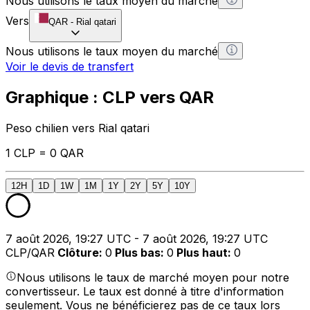
Nous utilisons le taux moyen du marché
Vers
QAR
-
Rial qatari
Nous utilisons le taux moyen du marché
Voir le devis de transfert
Graphique : CLP vers QAR
Peso chilien vers Rial qatari
1 CLP = 0 QAR
12H
1D
1W
1M
1Y
2Y
5Y
10Y
7 août 2026, 19:27 UTC - 7 août 2026, 19:27 UTC
CLP/QAR
Clôture
:
0
Plus bas
:
0
Plus haut
:
0
Nous utilisons le taux de marché moyen pour notre
convertisseur. Le taux est donné à titre d'information
seulement. Vous ne bénéficierez pas de ce taux lors