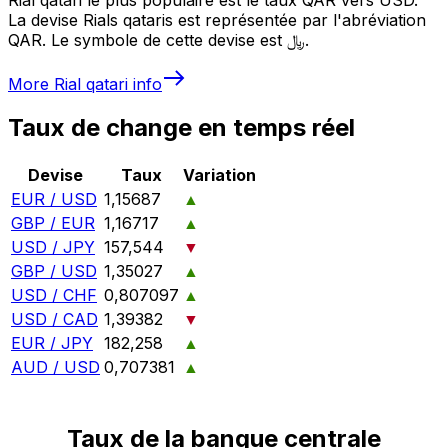
La devise Rials qataris est représentée par l'abréviation
QAR. Le symbole de cette devise est ﷼.
More
Rial qatari
info
Taux de change en temps réel
Devise
Taux
Variation
EUR / USD
1,15687
▲
GBP / EUR
1,16717
▲
USD / JPY
157,544
▼
GBP / USD
1,35027
▲
USD / CHF
0,807097
▲
USD / CAD
1,39382
▼
EUR / JPY
182,258
▲
AUD / USD
0,707381
▲
Taux de la banque centrale