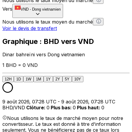
Nous utilisons le taux moyen du marché
Vers
VND
-
Dong vietnamien
Nous utilisons le taux moyen du marché
Voir le devis de transfert
Graphique : BHD vers VND
Dinar bahreïni vers Dong vietnamien
1 BHD = 0 VND
12H
1D
1W
1M
1Y
2Y
5Y
10Y
9 août 2026, 07:28 UTC - 9 août 2026, 07:28 UTC
BHD/VND
Clôture
:
0
Plus bas
:
0
Plus haut
:
0
Nous utilisons le taux de marché moyen pour notre
convertisseur. Le taux est donné à titre d'information
seulement. Vous ne bénéficierez pas de ce taux lors