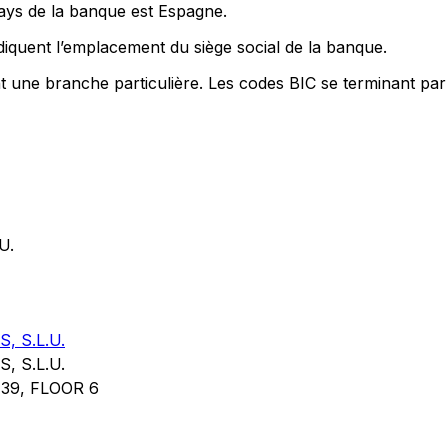
pays de la banque est Espagne.
iquent l’emplacement du siège social de la banque.
nt une branche particulière. Les codes BIC se terminant par
U.
 S.L.U.
 S.L.U.
39, FLOOR 6