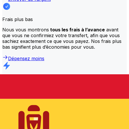
Frais plus bas
Nous vous montrons
tous les frais à l’avance
avant
que vous ne confirmiez votre transfert, afin que vous
sachiez exactement ce que vous payez. Nos frais plus
bas signifient plus d’économies pour vous.
Dépensez moins
Transferts plus rapides
La majorité des transferts sont
effectués le jour même
.
Nous comprenons que, lorsqu’il s’agit de votre argent, le
timing compte.
Envoie plus vite
Foire aux questions