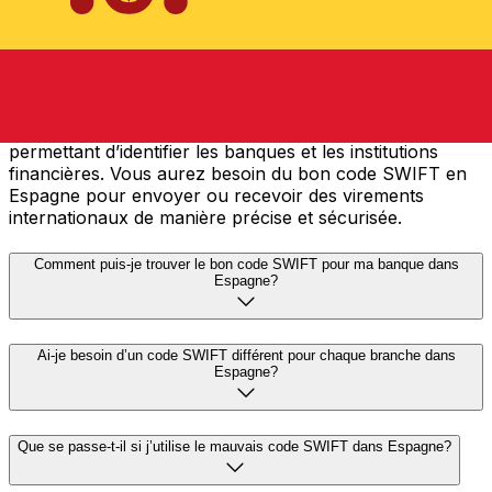
Qu’est-ce qu’un code SWIFT et pourquoi ai-je besoin de le mettre dans
Espagne?
Un code SWIFT — également appelé BIC (Bank
Identification Code) — est une norme internationale
permettant d’identifier les banques et les institutions
financières. Vous aurez besoin du bon code SWIFT en
Espagne pour envoyer ou recevoir des virements
internationaux de manière précise et sécurisée.
Comment puis-je trouver le bon code SWIFT pour ma banque dans
Espagne?
Ai-je besoin d’un code SWIFT différent pour chaque branche dans
Espagne?
Que se passe-t-il si j’utilise le mauvais code SWIFT dans Espagne?