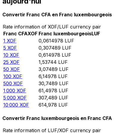
aujourd'hui
Convertir Franc CFA en Franc luxembourgeois
Rate information of XOF/LUF currency pair
Franc CFA
XOF
Franc luxembourgeois
LUF
1
XOF
0,0614978
LUF
5
XOF
0,307489
LUF
10
XOF
0,614978
LUF
25
XOF
1,53744
LUF
50
XOF
3,07489
LUF
100
XOF
6,14978
LUF
500
XOF
30,7489
LUF
1 000
XOF
61,4978
LUF
5 000
XOF
307,489
LUF
10 000
XOF
614,978
LUF
Convertir Franc luxembourgeois en Franc CFA
Rate information of LUF/XOF currency pair