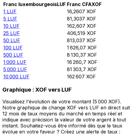
Franc luxembourgeois
LUF
Franc CFA
XOF
1
LUF
16,2607
XOF
5
LUF
81,3037
XOF
10
LUF
162,607
XOF
25
LUF
406,519
XOF
50
LUF
813,037
XOF
100
LUF
1 626,07
XOF
500
LUF
8 130,37
XOF
1 000
LUF
16 260,7
XOF
5 000
LUF
81 303,7
XOF
10 000
LUF
162 607
XOF
Graphique : XOF vers LUF
Visualisez l'évolution de votre montant (5 000 XOF).
Notre graphique de change XOF vers LUF en direct suit
12 mois de taux moyens du marché en temps réel et
indique avec précision la valeur de votre argent à tout
instant. Souhaitez-vous être informé dès que le taux
évolue en votre faveur ? Créez une alerte de taux :