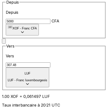
Depuis
Depuis
CFA
XOF
-
Franc CFA
Vers
Vers
LUF
LUF
-
Franc luxembourgeois
1.00
XOF
=
0,
061497
LUF
Taux interbancaire à 20:21 UTC