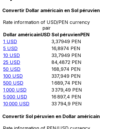
Convertir Dollar américain en Sol péruvien
Rate information of USD/PEN currency
pair
Dollar américain
USD
Sol péruvien
PEN
1
USD
3,37949
PEN
5
USD
16,8974
PEN
10
USD
33,7949
PEN
25
USD
84,4872
PEN
50
USD
168,974
PEN
100
USD
337,949
PEN
500
USD
1 689,74
PEN
1 000
USD
3 379,49
PEN
5 000
USD
16 897,4
PEN
10 000
USD
33 794,9
PEN
Convertir Sol péruvien en Dollar américain
Rate information of PEN/USD currency