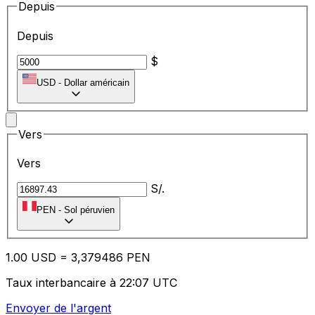
Depuis
Depuis
$
USD
-
Dollar américain
Vers
Vers
S/.
PEN
-
Sol péruvien
1.00
USD
=
3,
379486
PEN
Taux interbancaire à 22:07 UTC
Envoyer de l'argent