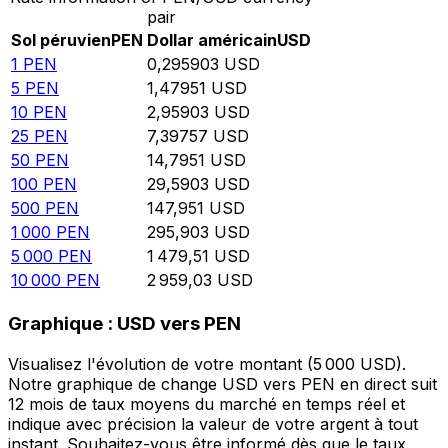
pair
Sol péruvien
PEN
Dollar américain
USD
1
PEN
0,295903
USD
5
PEN
1,47951
USD
10
PEN
2,95903
USD
25
PEN
7,39757
USD
50
PEN
14,7951
USD
100
PEN
29,5903
USD
500
PEN
147,951
USD
1 000
PEN
295,903
USD
5 000
PEN
1 479,51
USD
10 000
PEN
2 959,03
USD
Graphique : USD vers PEN
Visualisez l'évolution de votre montant (5 000 USD).
Notre graphique de change USD vers PEN en direct suit
12 mois de taux moyens du marché en temps réel et
indique avec précision la valeur de votre argent à tout
instant. Souhaitez-vous être informé dès que le taux