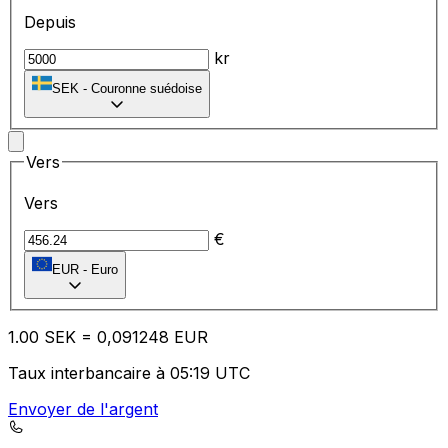
Depuis
kr
SEK
-
Couronne suédoise
Vers
Vers
€
EUR
-
Euro
1.00
SEK
=
0,
091248
EUR
Taux interbancaire à 05:19 UTC
Envoyer de l'argent