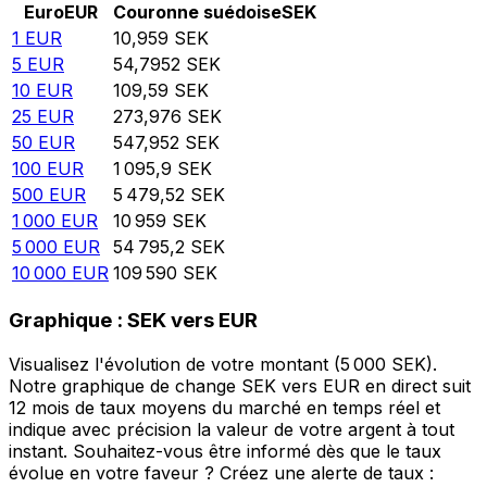
Euro
EUR
Couronne suédoise
SEK
1
EUR
10,959
SEK
5
EUR
54,7952
SEK
10
EUR
109,59
SEK
25
EUR
273,976
SEK
50
EUR
547,952
SEK
100
EUR
1 095,9
SEK
500
EUR
5 479,52
SEK
1 000
EUR
10 959
SEK
5 000
EUR
54 795,2
SEK
10 000
EUR
109 590
SEK
Graphique : SEK vers EUR
Visualisez l'évolution de votre montant (5 000 SEK).
Notre graphique de change SEK vers EUR en direct suit
12 mois de taux moyens du marché en temps réel et
indique avec précision la valeur de votre argent à tout
instant. Souhaitez-vous être informé dès que le taux
évolue en votre faveur ? Créez une alerte de taux :