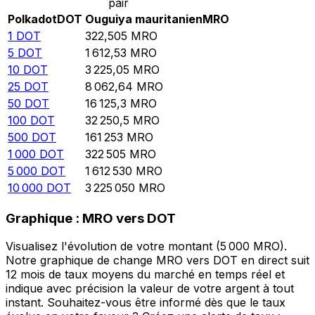
pair
Polkadot
DOT
Ouguiya mauritanien
MRO
1
DOT
322,505
MRO
5
DOT
1 612,53
MRO
10
DOT
3 225,05
MRO
25
DOT
8 062,64
MRO
50
DOT
16 125,3
MRO
100
DOT
32 250,5
MRO
500
DOT
161 253
MRO
1 000
DOT
322 505
MRO
5 000
DOT
1 612 530
MRO
10 000
DOT
3 225 050
MRO
Graphique : MRO vers DOT
Visualisez l'évolution de votre montant (5 000 MRO).
Notre graphique de change MRO vers DOT en direct suit
12 mois de taux moyens du marché en temps réel et
indique avec précision la valeur de votre argent à tout
instant. Souhaitez-vous être informé dès que le taux