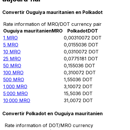
Convertir Ouguiya mauritanien en Polkadot
Rate information of MRO/DOT currency pair
Ouguiya mauritanien
MRO
Polkadot
DOT
1
MRO
0,00310072
DOT
5
MRO
0,0155036
DOT
10
MRO
0,0310072
DOT
25
MRO
0,0775181
DOT
50
MRO
0,155036
DOT
100
MRO
0,310072
DOT
500
MRO
1,55036
DOT
1 000
MRO
3,10072
DOT
5 000
MRO
15,5036
DOT
10 000
MRO
31,0072
DOT
Convertir Polkadot en Ouguiya mauritanien
Rate information of DOT/MRO currency