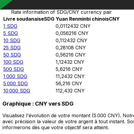
Rate information of SDG/CNY currency pair
Livre soudanaise
SDG
Yuan Renminbi chinois
CNY
1
SDG
0,0112432
CNY
5
SDG
0,056216
CNY
10
SDG
0,112432
CNY
25
SDG
0,28108
CNY
50
SDG
0,56216
CNY
100
SDG
1,12432
CNY
500
SDG
5,6216
CNY
1 000
SDG
11,2432
CNY
5 000
SDG
56,216
CNY
10 000
SDG
112,432
CNY
Graphique : CNY vers SDG
Visualisez l'évolution de votre montant (5 000 CNY). No
avec précision la valeur de votre argent à tout instant. 
informerons dès que votre objectif sera atteint.