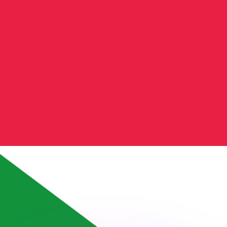
ouvons battre les taux des concurrents.
rtisseur. Ceci est fourni à titre informatif uniquement. Vo
anger avec Xe ?