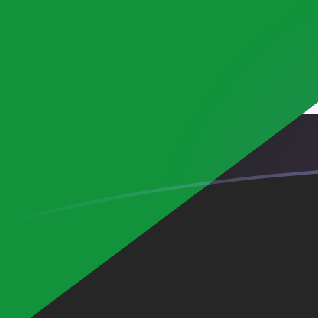
Le taux de change de CNY vers SDG a
Convertir Yuan Renminbi chinois en Livre soudanaise
Rate information of CNY/SDG currency pair
Yuan Renminbi chinois
CNY
Livre soudanaise
SDG
1
CNY
88,9426
SDG
5
CNY
444,713
SDG
10
CNY
889,426
SDG
25
CNY
2 223,57
SDG
50
CNY
4 447,13
SDG
100
CNY
8 894,26
SDG
500
CNY
44 471,3
SDG
1 000
CNY
88 942,6
SDG
5 000
CNY
444 713
SDG
10 000
CNY
889 426
SDG
Convertir Livre soudanaise en Yuan Renminbi chinois