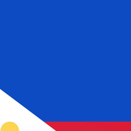
ouvons battre les taux des concurrents.
rtisseur. Ceci est fourni à titre informatif uniquement. Vo
anger avec Xe ?