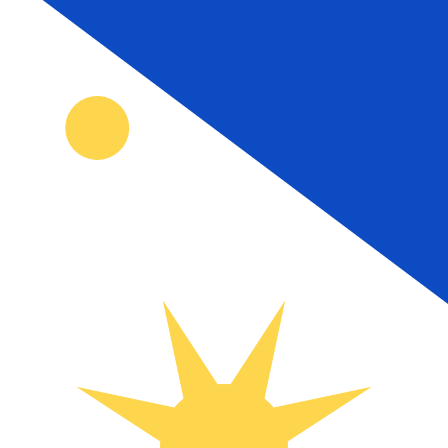
₱
PHP
-
Peso philippin
1.00
AUD
=
42
,88455
PHP
Taux interbancaire à 09:50 UTC
Envoyer de l'argent
Parlez avec un expert en devises dès aujourd'hui.
Nous p
Planifier un appel
Nous utilisons le taux moyen du marché pour notre conve
Connectez-vous pour voir les taux d'envoi
Saviez-vous que vous pouvez envoyer de l'argent à l'étr
Inscrivez-vous aujourd'hui