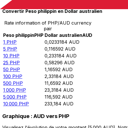
Convertir Peso philippin en Dollar australien
Rate information of PHP/AUD currency
pair
Peso philippin
PHP
Dollar australien
AUD
1
PHP
0,0233184
AUD
5
PHP
0,116592
AUD
10
PHP
0,233184
AUD
25
PHP
0,58296
AUD
50
PHP
1,16592
AUD
100
PHP
2,33184
AUD
500
PHP
11,6592
AUD
1 000
PHP
23,3184
AUD
5 000
PHP
116,592
AUD
10 000
PHP
233,184
AUD
Graphique : AUD vers PHP
Visualisez l'évolution de votre montant (5 000 AUD). No