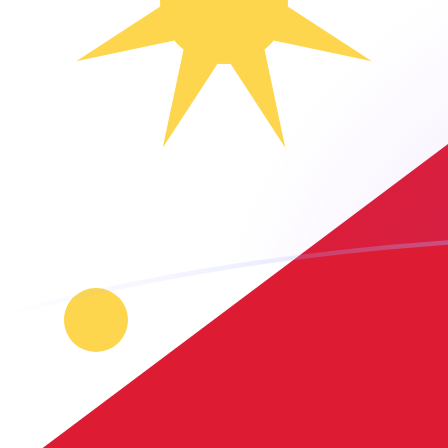
Le taux de change de AUD vers PHP a
Convertir Dollar australien en Peso philippin
Rate information of AUD/PHP currency
pair
Dollar australien
AUD
Peso philippin
PHP
1
AUD
42,8846
PHP
5
AUD
214,423
PHP
10
AUD
428,846
PHP
25
AUD
1 072,11
PHP
50
AUD
2 144,23
PHP
100
AUD
4 288,46
PHP
500
AUD
21 442,3
PHP
1 000
AUD
42 884,6
PHP
5 000
AUD
214 423
PHP
10 000
AUD
428 846
PHP