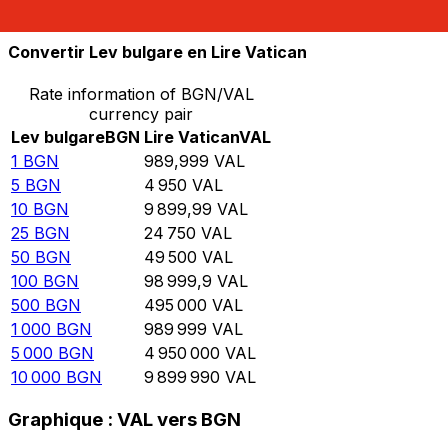
10 000
VAL
10,101
BGN
Convertir Lev bulgare en Lire Vatican
Rate information of BGN/VAL
currency pair
Lev bulgare
BGN
Lire Vatican
VAL
1
BGN
989,999
VAL
5
BGN
4 950
VAL
10
BGN
9 899,99
VAL
25
BGN
24 750
VAL
50
BGN
49 500
VAL
100
BGN
98 999,9
VAL
500
BGN
495 000
VAL
1 000
BGN
989 999
VAL
5 000
BGN
4 950 000
VAL
10 000
BGN
9 899 990
VAL
Graphique : VAL vers BGN