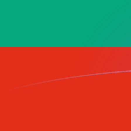
Le taux de change de VAL vers BGN a
Convertir Lire Vatican en Lev bulgare
Rate information of VAL/BGN
currency pair
Lire Vatican
VAL
Lev bulgare
BGN
1
VAL
0,0010101
BGN
5
VAL
0,00505051
BGN
10
VAL
0,010101
BGN
25
VAL
0,0252525
BGN
50
VAL
0,0505051
BGN
100
VAL
0,10101
BGN
500
VAL
0,505051
BGN
1 000
VAL
1,0101
BGN
5 000
VAL
5,05051
BGN