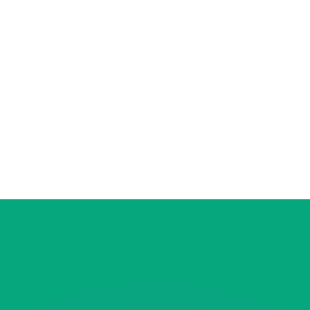
ouvons battre les taux des concurrents.
rtisseur. Ceci est fourni à titre informatif uniquement. Vo
anger avec Xe ?