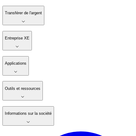
Simplifier les transferts d'argent
Xe vous aide à effectuer des transferts d'argent à
l'étranger en ligne, rapidement et avec des frais réduits
Commencer
Téléchargez l'application
Transférer de l'argent
Entreprise XE
Applications
Outils et ressources