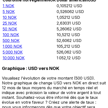
Couronne norvégienne
NOK
Dollar américain
USD
1
NOK
0,105212
USD
5
NOK
0,526062
USD
10
NOK
1,05212
USD
25
NOK
2,63031
USD
50
NOK
5,26062
USD
100
NOK
10,5212
USD
500
NOK
52,6062
USD
1 000
NOK
105,212
USD
5 000
NOK
526,062
USD
10 000
NOK
1 052,12
USD
Graphique : USD vers NOK
Visualisez l'évolution de votre montant (500 USD).
Notre graphique de change USD vers NOK en direct suit
12 mois de taux moyens du marché en temps réel et
indique avec précision la valeur de votre argent à tout
instant. Souhaitez-vous être informé dès que le taux
évolue en votre faveur ? Créez une alerte de taux :
nous vous informerons dès que votre objectif sera