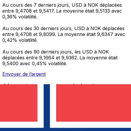
Au cours des 7 derniers jours, USD à NOK déplacées
entre 9,4708 et 9,5417. La moyenne était 9,5133 avec
0,36% volatilité.
Au cours des 30 derniers jours, USD à NOK déplacées
entre 9,4708 et 9,8099. La moyenne était 9,6347 avec
0,42% volatilité.
Au cours des 90 derniers jours, les USD à NOK
déplacées entre 9,1664 et 9,9362. La moyenne était
9,5400 avec 0,45% volatilité.
Envoyer de l’argent
Gérez votre argent et vos devises lorsque vous
êtes en déplacement
L'application Xe réunit toutes les fonctionnalités
nécessaires pour vos transferts d'argent internationaux
et la gestion de vos devises. Convertissez des devises,
programmez des alertes de taux et transférez de
l'argent à l'étranger sans frais cachés. Téléchargez