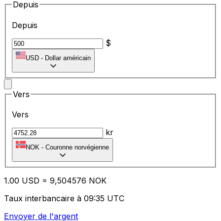
Depuis
Depuis
$
USD
-
Dollar américain
Vers
Vers
kr
NOK
-
Couronne norvégienne
1.00
USD
=
9,
504576
NOK
Taux interbancaire à 09:35 UTC
Envoyer de l'argent