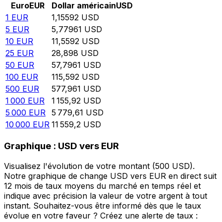
Euro
EUR
Dollar américain
USD
1
EUR
1,15592
USD
5
EUR
5,77961
USD
10
EUR
11,5592
USD
25
EUR
28,898
USD
50
EUR
57,7961
USD
100
EUR
115,592
USD
500
EUR
577,961
USD
1 000
EUR
1 155,92
USD
5 000
EUR
5 779,61
USD
10 000
EUR
11 559,2
USD
Graphique : USD vers EUR
Visualisez l'évolution de votre montant (500 USD).
Notre graphique de change USD vers EUR en direct suit
12 mois de taux moyens du marché en temps réel et
indique avec précision la valeur de votre argent à tout
instant. Souhaitez-vous être informé dès que le taux
évolue en votre faveur ? Créez une alerte de taux :