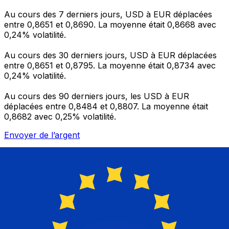
Au cours des 7 derniers jours, USD à EUR déplacées
entre 0,8651 et 0,8690. La moyenne était 0,8668 avec
0,24% volatilité.
Au cours des 30 derniers jours, USD à EUR déplacées
entre 0,8651 et 0,8795. La moyenne était 0,8734 avec
0,24% volatilité.
Au cours des 90 derniers jours, les USD à EUR
déplacées entre 0,8484 et 0,8807. La moyenne était
0,8682 avec 0,25% volatilité.
Envoyer de l’argent
Gérez votre argent et vos devises lorsque vous
êtes en déplacement
L'application Xe réunit toutes les fonctionnalités
nécessaires pour vos transferts d'argent internationaux
et la gestion de vos devises. Convertissez des devises,
programmez des alertes de taux et transférez de
l'argent à l'étranger sans frais cachés. Téléchargez