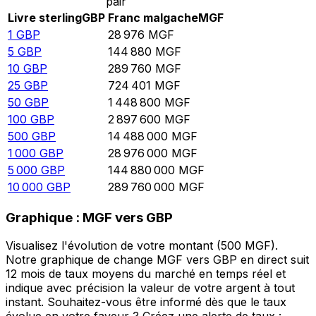
pair
Livre sterling
GBP
Franc malgache
MGF
1
GBP
28 976
MGF
5
GBP
144 880
MGF
10
GBP
289 760
MGF
25
GBP
724 401
MGF
50
GBP
1 448 800
MGF
100
GBP
2 897 600
MGF
500
GBP
14 488 000
MGF
1 000
GBP
28 976 000
MGF
5 000
GBP
144 880 000
MGF
10 000
GBP
289 760 000
MGF
Graphique : MGF vers GBP
Visualisez l'évolution de votre montant (500 MGF).
Notre graphique de change MGF vers GBP en direct suit
12 mois de taux moyens du marché en temps réel et
indique avec précision la valeur de votre argent à tout
instant. Souhaitez-vous être informé dès que le taux