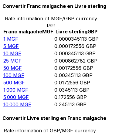
Convertir Franc malgache en Livre sterling
Rate information of MGF/GBP currency
pair
Franc malgache
MGF
Livre sterling
GBP
1
MGF
0,0000345113
GBP
5
MGF
0,000172556
GBP
10
MGF
0,000345113
GBP
25
MGF
0,000862782
GBP
50
MGF
0,00172556
GBP
100
MGF
0,00345113
GBP
500
MGF
0,0172556
GBP
1 000
MGF
0,0345113
GBP
5 000
MGF
0,172556
GBP
10 000
MGF
0,345113
GBP
Convertir Livre sterling en Franc malgache
Rate information of GBP/MGF currency