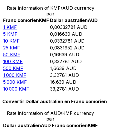
Rate information of KMF/AUD currency
pair
Franc comorien
KMF
Dollar australien
AUD
1
KMF
0,00332781
AUD
5
KMF
0,016639
AUD
10
KMF
0,0332781
AUD
25
KMF
0,0831952
AUD
50
KMF
0,16639
AUD
100
KMF
0,332781
AUD
500
KMF
1,6639
AUD
1 000
KMF
3,32781
AUD
5 000
KMF
16,639
AUD
10 000
KMF
33,2781
AUD
Convertir Dollar australien en Franc comorien
Rate information of AUD/KMF currency
pair
Dollar australien
AUD
Franc comorien
KMF