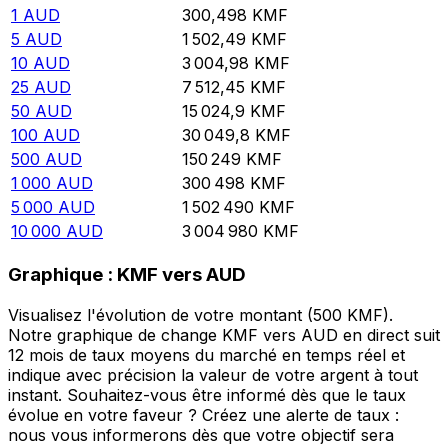
1
AUD
300,498
KMF
5
AUD
1 502,49
KMF
10
AUD
3 004,98
KMF
25
AUD
7 512,45
KMF
50
AUD
15 024,9
KMF
100
AUD
30 049,8
KMF
500
AUD
150 249
KMF
1 000
AUD
300 498
KMF
5 000
AUD
1 502 490
KMF
10 000
AUD
3 004 980
KMF
Graphique : KMF vers AUD
Visualisez l'évolution de votre montant (500 KMF).
Notre graphique de change KMF vers AUD en direct suit
12 mois de taux moyens du marché en temps réel et
indique avec précision la valeur de votre argent à tout
instant. Souhaitez-vous être informé dès que le taux
évolue en votre faveur ? Créez une alerte de taux :
nous vous informerons dès que votre objectif sera