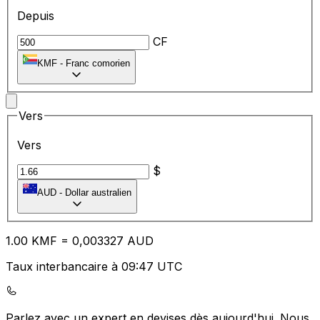
Depuis
CF
KMF
-
Franc comorien
Vers
Vers
$
AUD
-
Dollar australien
1.00
KMF
=
0,
003327
AUD
Taux interbancaire à 09:47 UTC
Parlez avec un expert en devises dès aujourd'hui.
Nous