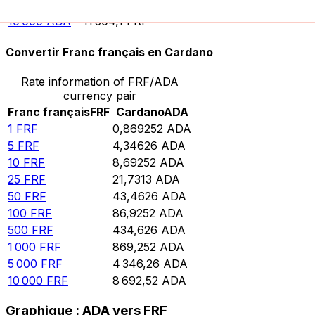
5 000
ADA
5 752,07
FRF
10 000
ADA
11 504,1
FRF
Convertir Franc français en Cardano
Rate information of FRF/ADA
currency pair
Franc français
FRF
Cardano
ADA
1
FRF
0,869252
ADA
5
FRF
4,34626
ADA
10
FRF
8,69252
ADA
25
FRF
21,7313
ADA
50
FRF
43,4626
ADA
100
FRF
86,9252
ADA
500
FRF
434,626
ADA
1 000
FRF
869,252
ADA
5 000
FRF
4 346,26
ADA
10 000
FRF
8 692,52
ADA
Graphique : ADA vers FRF