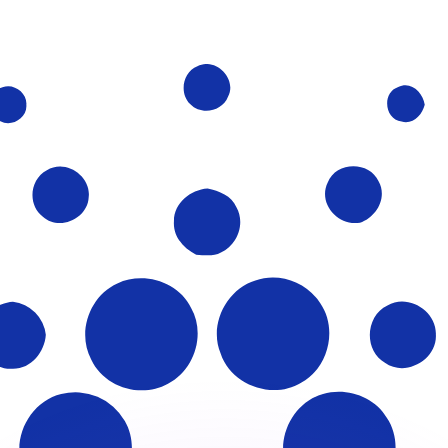
ouvons battre les taux des concurrents.
rtisseur. Ceci est fourni à titre informatif uniquement. Vo
anger avec Xe ?