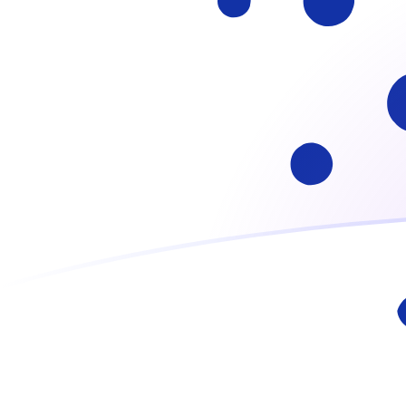
Inscrivez-vous aujourd'hui
Le taux de change de ADA vers FRF a
Convertir Cardano en Franc français
Rate information of ADA/FRF
currency pair
Cardano
ADA
Franc français
FRF
1
ADA
1,15041
FRF
5
ADA
5,75207
FRF
10
ADA
11,5041
FRF
25
ADA
28,7604
FRF
50
ADA
57,5207
FRF
100
ADA
115,041
FRF
500
ADA
575,207
FRF
1 000
ADA
1 150,41
FRF