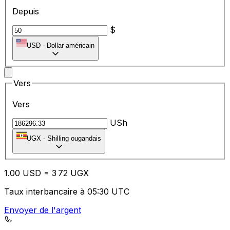
Depuis
$
USD
-
Dollar américain
Vers
Vers
USh
UGX
-
Shilling ougandais
1.00
USD
=
3
72
UGX
Taux interbancaire à 05:30 UTC
Envoyer de l'argent