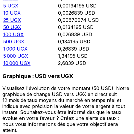
5
UGX
0,00134195
USD
10
UGX
0,0026839
USD
25
UGX
0,00670974
USD
50
UGX
0,0134195
USD
100
UGX
0,026839
USD
500
UGX
0,134195
USD
1 000
UGX
0,26839
USD
5 000
UGX
1,34195
USD
10 000
UGX
2,6839
USD
Graphique : USD vers UGX
Visualisez l'évolution de votre montant (50 USD). Notre
graphique de change USD vers UGX en direct suit
12 mois de taux moyens du marché en temps réel et
indique avec précision la valeur de votre argent à tout
instant. Souhaitez-vous être informé dès que le taux
évolue en votre faveur ? Créez une alerte de taux :
nous vous informerons dès que votre objectif sera
atteint.