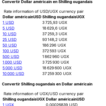
Convertir Dollar américain en Shilling ougandais
Rate information of USD/UGX currency pair
Dollar américain
USD
Shilling ougandais
UGX
1
USD
3 725,93
UGX
5
USD
18 629,6
UGX
10
USD
37 259,3
UGX
25
USD
93 148,2
UGX
50
USD
186 296
UGX
100
USD
372 593
UGX
500
USD
1 862 960
UGX
1 000
USD
3 725 930
UGX
5 000
USD
18 629 600
UGX
10 000
USD
37 259 300
UGX
Convertir Shilling ougandais en Dollar américain
Rate information of UGX/USD currency pair
Shilling ougandais
UGX
Dollar américain
USD
1
UGX
0,00026839
USD