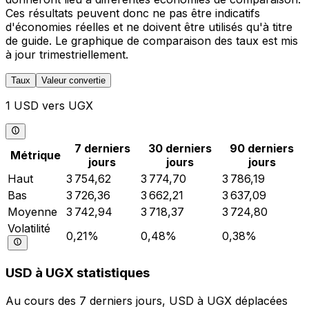
Ces résultats peuvent donc ne pas être indicatifs
d'économies réelles et ne doivent être utilisés qu'à titre
de guide. Le graphique de comparaison des taux est mis
à jour trimestriellement.
Taux
Valeur convertie
1 USD vers UGX
7 derniers
30 derniers
90 derniers
Métrique
jours
jours
jours
Haut
3 754,62
3 774,70
3 786,19
Bas
3 726,36
3 662,21
3 637,09
Moyenne
3 742,94
3 718,37
3 724,80
Volatilité
0,21%
0,48%
0,38%
USD à UGX statistiques
Au cours des 7 derniers jours, USD à UGX déplacées