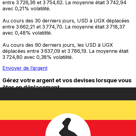
entre 3 726,36 et 3 754,62. La moyenne était 3 742,94
avec 0,21% volatilité.
Au cours des 30 derniers jours, USD à UGX déplacées
entre 3 662,21 et 3 774,70. La moyenne était 3 718,37
avec 0,48% volatilité.
Au cours des 90 derniers jours, les USD à UGX
déplacées entre 3 637,09 et 3 786,19. La moyenne était
3 724,80 avec 0,38% volatilité.
Envoyer de l’argent
Gérez votre argent et vos devises lorsque vous
êtes en déplacement
L'application Xe réunit toutes les fonctionnalités
nécessaires pour vos transferts d'argent internationaux
et la gestion de vos devises. Convertissez des devises,
programmez des alertes de taux et transférez de
l'argent à l'étranger sans frais cachés. Téléchargez
l'application dès aujourd'hui !