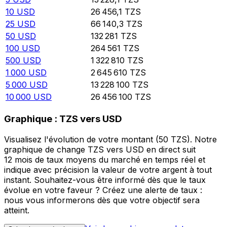
10
USD
26 456,1
TZS
25
USD
66 140,3
TZS
50
USD
132 281
TZS
100
USD
264 561
TZS
500
USD
1 322 810
TZS
1 000
USD
2 645 610
TZS
5 000
USD
13 228 100
TZS
10 000
USD
26 456 100
TZS
Graphique : TZS vers USD
Visualisez l'évolution de votre montant (50 TZS). Notre
graphique de change TZS vers USD en direct suit
12 mois de taux moyens du marché en temps réel et
indique avec précision la valeur de votre argent à tout
instant. Souhaitez-vous être informé dès que le taux
évolue en votre faveur ? Créez une alerte de taux :
nous vous informerons dès que votre objectif sera
atteint.