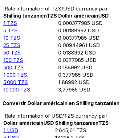
Rate information of TZS/USD currency pair
Shilling tanzanien
TZS
Dollar américain
USD
1
TZS
0,000377985
USD
5
TZS
0,00188992
USD
10
TZS
0,00377985
USD
25
TZS
0,00944961
USD
50
TZS
0,0188992
USD
100
TZS
0,0377985
USD
500
TZS
0,188992
USD
1 000
TZS
0,377985
USD
5 000
TZS
1,88992
USD
10 000
TZS
3,77985
USD
Convertir Dollar américain en Shilling tanzanien
Rate information of USD/TZS currency pair
Dollar américain
USD
Shilling tanzanien
TZS
1
USD
2 645,61
TZS
5
USD
13 228,1
TZS