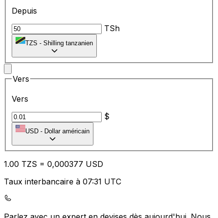
Depuis
TSh
TZS
-
Shilling tanzanien
Vers
Vers
$
USD
-
Dollar américain
1.00
TZS
=
0,
000377
USD
Taux interbancaire à 07:31 UTC
Parlez avec un expert en devises dès aujourd'hui.
Nous