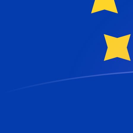
Le taux de change de SEK vers EUR a
Convertir Couronne suédoise en Euro
Rate information of SEK/EUR currency
pair
Couronne suédoise
SEK
Euro
EUR
1
SEK
0,0912622
EUR
5
SEK
0,456311
EUR
10
SEK
0,912622
EUR
25
SEK
2,28156
EUR
50
SEK
4,56311
EUR
100
SEK
9,12622
EUR
500
SEK
45,6311
EUR
1 000
SEK
91,2622
EUR
5 000
SEK
456,311
EUR
10 000
SEK
912,622
EUR