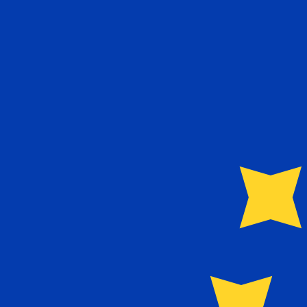
€
EUR
-
Euro
1.00
SEK
=
0,
091262
EUR
Taux interbancaire à 01:35 UTC
Envoyer de l'argent
Parlez avec un expert en devises dès aujourd'hui.
Nous p
Planifier un appel
Nous utilisons le taux moyen du marché pour notre conve
Connectez-vous pour voir les taux d'envoi
Saviez-vous que vous pouvez envoyer de l'argent à l'étr
Inscrivez-vous aujourd'hui