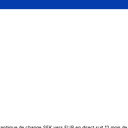
graphique de change SEK vers EUR en direct suit 12 mois d