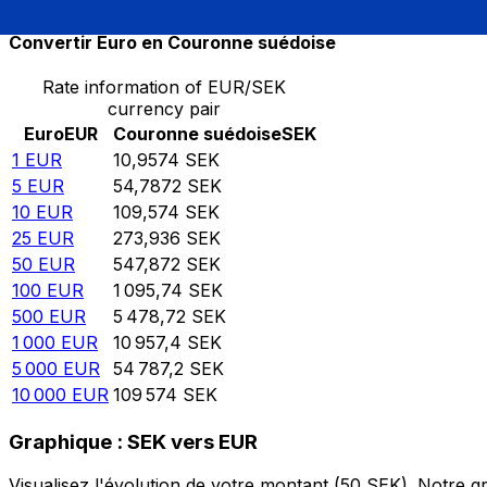
Convertir Euro en Couronne suédoise
Rate information of EUR/SEK
currency pair
Euro
EUR
Couronne suédoise
SEK
1
EUR
10,9574
SEK
5
EUR
54,7872
SEK
10
EUR
109,574
SEK
25
EUR
273,936
SEK
50
EUR
547,872
SEK
100
EUR
1 095,74
SEK
500
EUR
5 478,72
SEK
1 000
EUR
10 957,4
SEK
5 000
EUR
54 787,2
SEK
10 000
EUR
109 574
SEK
Graphique : SEK vers EUR
Visualisez l'évolution de votre montant (50 SEK). Notre 