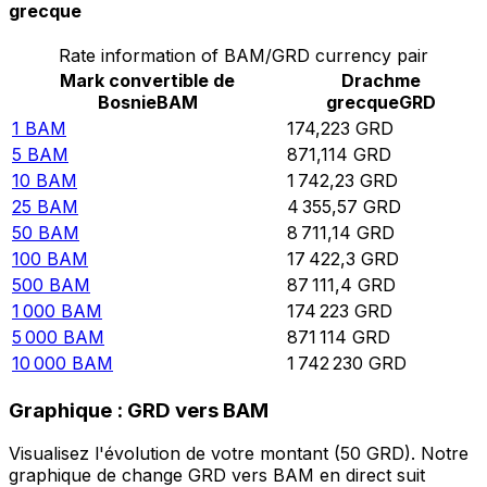
grecque
Rate information of BAM/GRD currency pair
Mark convertible de
Drachme
Bosnie
BAM
grecque
GRD
1
BAM
174,223
GRD
5
BAM
871,114
GRD
10
BAM
1 742,23
GRD
25
BAM
4 355,57
GRD
50
BAM
8 711,14
GRD
100
BAM
17 422,3
GRD
500
BAM
87 111,4
GRD
1 000
BAM
174 223
GRD
5 000
BAM
871 114
GRD
10 000
BAM
1 742 230
GRD
Graphique : GRD vers BAM
Visualisez l'évolution de votre montant (50 GRD). Notre
graphique de change GRD vers BAM en direct suit