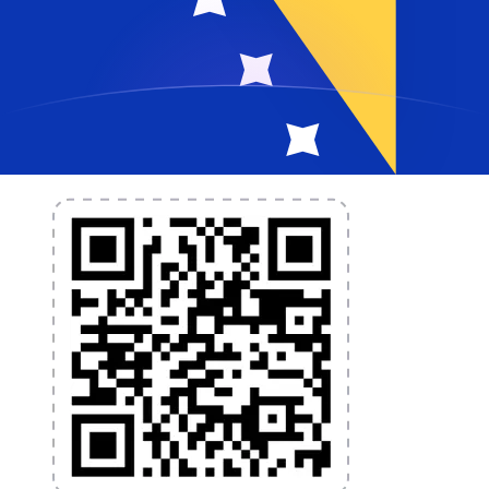
L'application Xe réunit toutes les fonctionnalités
nécessaires pour vos transferts d'argent internationaux
et la gestion de vos devises. Convertissez des devises,
programmez des alertes de taux et transférez de
l'argent à l'étranger sans frais cachés. Téléchargez
l'application dès aujourd'hui !