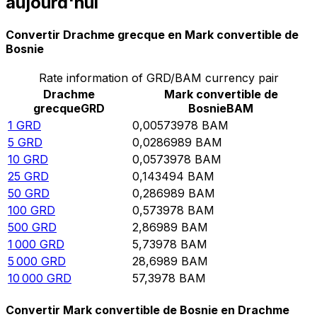
aujourd'hui
Convertir Drachme grecque en Mark convertible de
Bosnie
Rate information of GRD/BAM currency pair
Drachme
Mark convertible de
grecque
GRD
Bosnie
BAM
1
GRD
0,00573978
BAM
5
GRD
0,0286989
BAM
10
GRD
0,0573978
BAM
25
GRD
0,143494
BAM
50
GRD
0,286989
BAM
100
GRD
0,573978
BAM
500
GRD
2,86989
BAM
1 000
GRD
5,73978
BAM
5 000
GRD
28,6989
BAM
10 000
GRD
57,3978
BAM
Convertir Mark convertible de Bosnie en Drachme