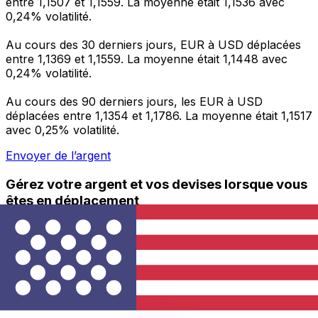
entre 1,1507 et 1,1559. La moyenne était 1,1536 avec
0,24% volatilité.
Au cours des 30 derniers jours, EUR à USD déplacées
entre 1,1369 et 1,1559. La moyenne était 1,1448 avec
0,24% volatilité.
Au cours des 90 derniers jours, les EUR à USD
déplacées entre 1,1354 et 1,1786. La moyenne était 1,1517
avec 0,25% volatilité.
Envoyer de l’argent
Gérez votre argent et vos devises lorsque vous
êtes en déplacement
L'application Xe réunit toutes les fonctionnalités
nécessaires pour vos transferts d'argent internationaux
et la gestion de vos devises. Convertissez des devises,
programmez des alertes de taux et transférez de
l'argent à l'étranger sans frais cachés. Téléchargez
l'application dès aujourd'hui !