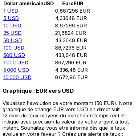
Dollar américain
USD
Euro
EUR
1
USD
0,867296
EUR
5
USD
4,33648
EUR
10
USD
8,67296
EUR
25
USD
21,6824
EUR
50
USD
43,3648
EUR
100
USD
86,7296
EUR
500
USD
433,648
EUR
1 000
USD
867,296
EUR
5 000
USD
4 336,48
EUR
10 000
USD
8 672,96
EUR
Graphique : EUR vers USD
Visualisez l'évolution de votre montant (50 EUR). Notre
graphique de change EUR vers USD en direct suit
12 mois de taux moyens du marché en temps réel et
indique avec précision la valeur de votre argent à tout
instant. Souhaitez-vous être informé dès que le taux
évolue en votre faveur ? Créez une alerte de taux :