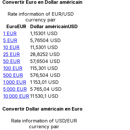
Convertir Euro en Dollar américain
Rate information of EUR/USD
currency pair
Euro
EUR
Dollar américain
USD
1
EUR
1,15301
USD
5
EUR
5,76504
USD
10
EUR
11,5301
USD
25
EUR
28,8252
USD
50
EUR
57,6504
USD
100
EUR
115,301
USD
500
EUR
576,504
USD
1 000
EUR
1 153,01
USD
5 000
EUR
5 765,04
USD
10 000
EUR
11 530,1
USD
Convertir Dollar américain en Euro
Rate information of USD/EUR
currency pair