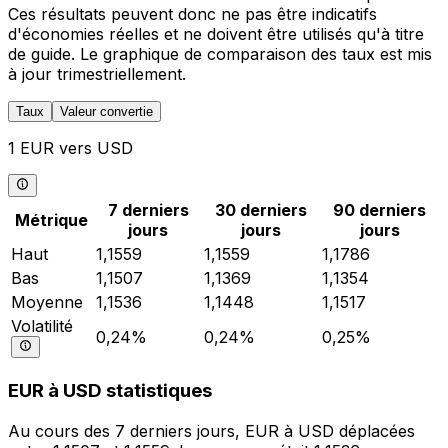
Ces résultats peuvent donc ne pas être indicatifs
d'économies réelles et ne doivent être utilisés qu'à titre
de guide. Le graphique de comparaison des taux est mis
à jour trimestriellement.
Taux
Valeur convertie
1 EUR vers USD
7 derniers
30 derniers
90 derniers
Métrique
jours
jours
jours
Haut
1,1559
1,1559
1,1786
Bas
1,1507
1,1369
1,1354
Moyenne
1,1536
1,1448
1,1517
Volatilité
0,24%
0,24%
0,25%
EUR à USD statistiques
Au cours des 7 derniers jours, EUR à USD déplacées